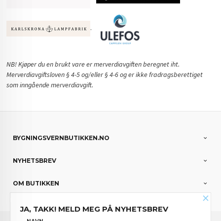
.
NB! Kjøper du en brukt vare er merverdiavgiften beregnet iht.
Merverdiavgiftsloven § 4-5 og/eller § 4-6 og er ikke fradragsberettiget
som inngående merverdiavgift.
BYGNINGSVERNBUTIKKEN.NO
NYHETSBREV
OM BUTIKKEN
×
JA, TAKK! MELD MEG PÅ NYHETSBREV
FRAKT
KJØPSBETINGELSER
SIKKERHET OG PERSONVERN