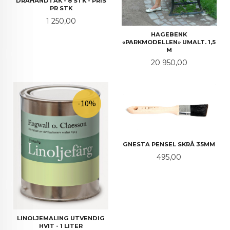
DRAHÅNDTAK - 8 STK - PRIS
PR STK
Pris
1 250,00
HAGEBENK
«PARKMODELLEN» UMALT. 1,5
M
Pris
20 950,00
-10%
GNESTA PENSEL SKRÅ 35MM
Pris
495,00
LINOLJEMALING UTVENDIG
HVIT - 1 LITER