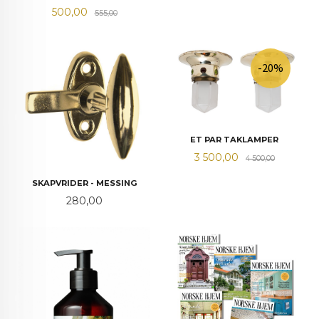
Tilbud
Rabatt
500,00
555,00
-20%
ET PAR TAKLAMPER
Tilbud
Rabatt
3 500,00
4 500,00
SKAPVRIDER - MESSING
Pris
280,00