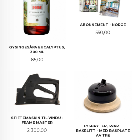
ABONNEMENT - NORGE
Pris
550,00
GYSINGESÅPA EUCALYPTUS,
300 ML
Pris
85,00
STIFTEMASKIN TIL VINDU -
FRAME MASTER
LYSBRYTER, SVART
Pris
2 300,00
BAKELITT - MED BAKPLATE
AV TRE