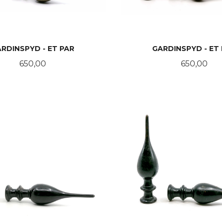
RDINSPYD - ET PAR
GARDINSPYD - ET
Pris
Pris
650,00
650,00
KJØP
KJØP