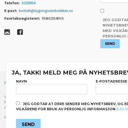
Telefon:
92258954
E-post:
kontakt@bygningsvernbutikken.no
Foretaksregisteret:
994692054MVA
JEG GODTA
NYHETSBREV
MED VILKÅR
PERSONLIG
JA, TAKK! MELD MEG PÅ NYHETSBRE
NAVN
E-POSTADRESSE
FRAKT
KJØPSBETINGELSER
SIKKERHET OG PERSONVERN
Vår nettbutikk bruker cookies slik at du får en bedre kjøpsopplevelse og vi kan yt
hovedsaklig til å lagre innloggingsdetaljer og huske hva du har puttet i handleku
JEG GODTAR AT DERE SENDER MEG NYHETSBREV, OG E
normalt om du godtar dette.
Les mer
eller
endre innstillinger for cookies.
VILKÅRENE FOR BRUK AV PERSONLIG INFORMASJON
(LES 
Powered by
24Nettbutikk