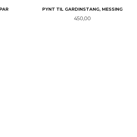
 PAR
PYNT TIL GARDINSTANG, MESSING
Pris
450,00
KJØP