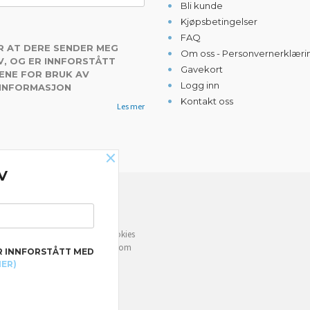
Bli kunde
Kjøpsbetingelser
FAQ
R AT DERE SENDER MEG
Om oss - Personvernerklæri
, OG ER INNFORSTÅTT
Gavekort
ENE FOR BRUK AV
Logg inn
 INFORMASJON
Kontakt oss
Les mer
×
V
NYHETSBREV
e deg bedre service. Vi bruker cookies
rven din. Fortsett å bruke siden som
R INNFORSTÅTT MED
MER)