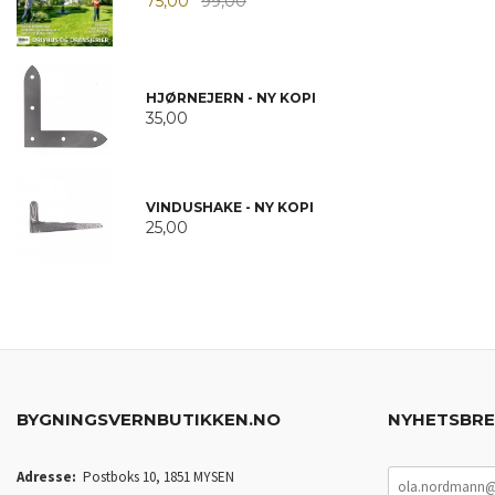
75,00
99,00
HJØRNEJERN - NY KOPI
35,00
VINDUSHAKE - NY KOPI
25,00
BYGNINGSVERNBUTIKKEN.NO
NYHETSBR
Adresse:
Postboks 10, 1851 MYSEN