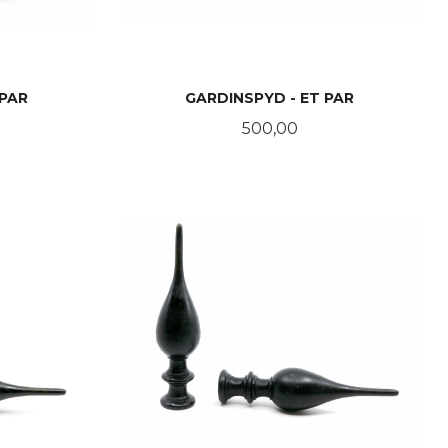
 PAR
GARDINSPYD - ET PAR
Pris
500,00
KJØP