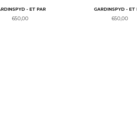
RDINSPYD - ET PAR
GARDINSPYD - ET
Pris
Pris
650,00
650,00
KJØP
KJØP