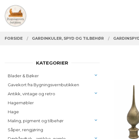
Gå
Lukk
PRODUKTER
til
innholdet
FORSIDE
GARDINKULER, SPYD OG TILBEHØR
GARDINSPY
KATEGORIER
Blader & Bøker
Gavekort fra Bygningsvernbutikken
Antikk, vintage og retro
Hagemøbler
Hage
Maling, pigment og tilbehør
Såper, rengjøring
Dørhåndtak - antikke, gamle