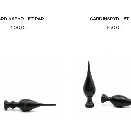
RDINSPYD - ET PAR
GARDINSPYD - ET
Pris
Pris
500,00
650,00
KJØP
KJØP