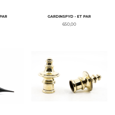
 PAR
GARDINSPYD - ET PAR
Pris
650,00
KJØP