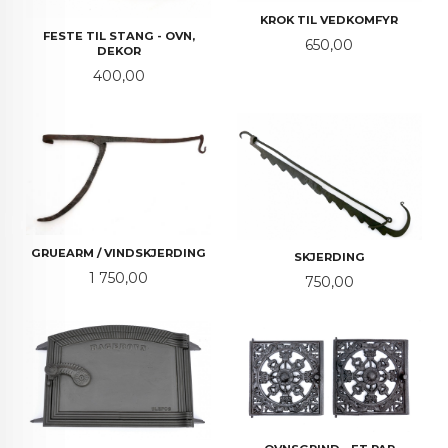
KROK TIL VEDKOMFYR
FESTE TIL STANG - OVN,
Pris
650,00
DEKOR
Pris
400,00
GRUEARM / VINDSKJERDING
SKJERDING
Pris
1 750,00
Pris
750,00