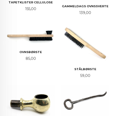
TAPETKLISTER CELLULOSE
GAMMELDAGS OVNSSVERTE
Pris
155,00
Pris
139,00
OVNSBØRSTE
Pris
85,00
STÅLBØRSTE
Pris
59,00