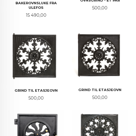
OVNSGRIND - ET PAR
BAKEROVNSLUKE FRA
Pris
500,00
ULEFOS
Pris
15 490,00
GRIND TIL ETASJEOVN
GRIND TIL ETASJEOVN
Pris
500,00
Pris
500,00