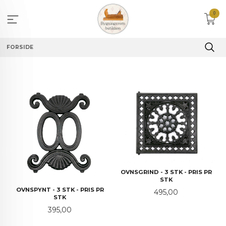
Gå
0
til
innholdet
FORSIDE
OVNSGRIND - 3 STK - PRIS PR
STK
OVNSPYNT - 3 STK - PRIS PR
Pris
495,00
STK
Pris
395,00