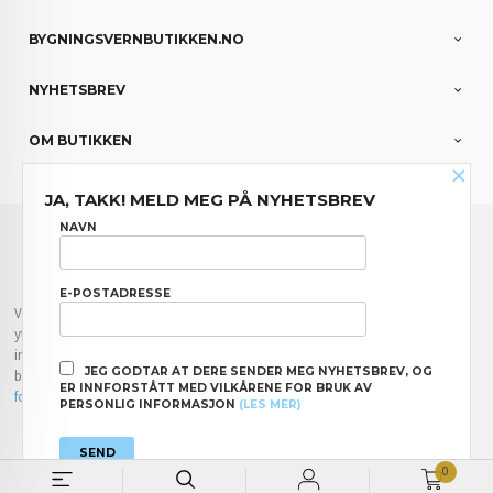
BYGNINGSVERNBUTIKKEN.NO
NYHETSBREV
OM BUTIKKEN
×
JA, TAKK! MELD MEG PÅ NYHETSBREV
FRAKT
KJØPSBETINGELSER
SIKKERHET OG PERSONVERN
NAVN
NYHETSBREV
E-POSTADRESSE
Vår nettbutikk bruker cookies slik at du får en bedre kjøpsopplevelse og vi kan
yte deg bedre service. Vi bruker cookies hovedsaklig til å lagre
innloggingsdetaljer og huske hva du har puttet i handlekurven din. Fortsett å
JEG GODTAR AT DERE SENDER MEG NYHETSBREV, OG
bruke siden som normalt om du godtar dette.
Les mer
eller
endre innstillinger
ER INNFORSTÅTT MED VILKÅRENE FOR BRUK AV
for cookies.
PERSONLIG INFORMASJON
(LES MER)
Powered by
24Nettbutikk
0