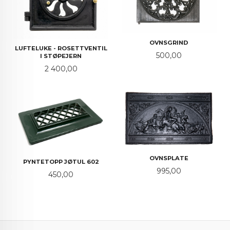
OVNSGRIND
LUFTELUKE - ROSETTVENTIL
Pris
500,00
I STØPEJERN
Pris
2 400,00
OVNSPLATE
PYNTETOPP JØTUL 602
Pris
995,00
Pris
450,00