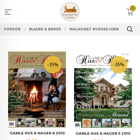
Gå
0
til
innholdet
FORSIDE
BLADER & BØKER
MAGASINET NORSKE HJEM
-35%
-35%
GAMLE HUS & HAGER 6 2010
GAMLE HUS & HAGER 5 2010