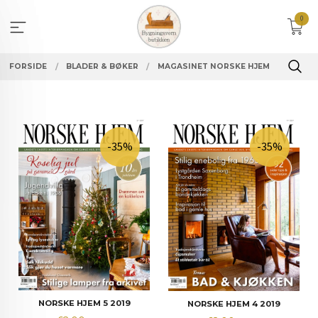
Gå
0
til
innholdet
FORSIDE
BLADER & BØKER
MAGASINET NORSKE HJEM
-35%
-35%
NORSKE HJEM 5 2019
NORSKE HJEM 4 2019