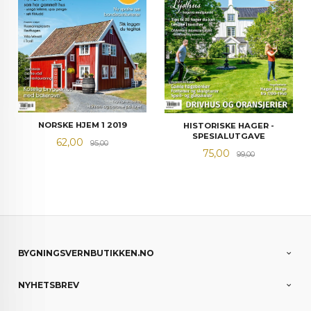
NORSKE HJEM 1 2019
HISTORISKE HAGER -
SPESIALUTGAVE
Tilbud
Rabatt
62,00
95,00
Tilbud
Rabatt
75,00
99,00
BYGNINGSVERNBUTIKKEN.NO
NYHETSBREV