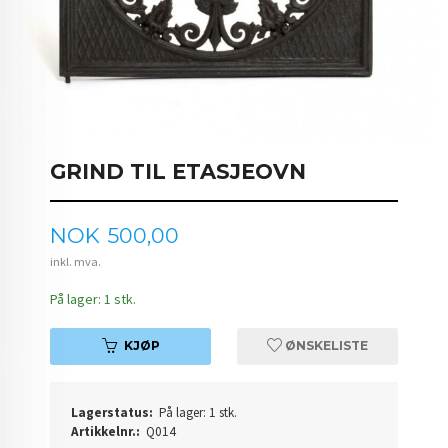
GRIND TIL ETASJEOVN
Pris
NOK
500,00
inkl. mva.
På lager: 1 stk.
KJØP
ØNSKELISTE
Lagerstatus:
På lager: 1 stk.
Artikkelnr.:
Q014