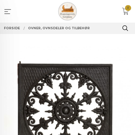
Gå
0
til
innholdet
FORSIDE
OVNER, OVNSDELER OG TILBEHØR