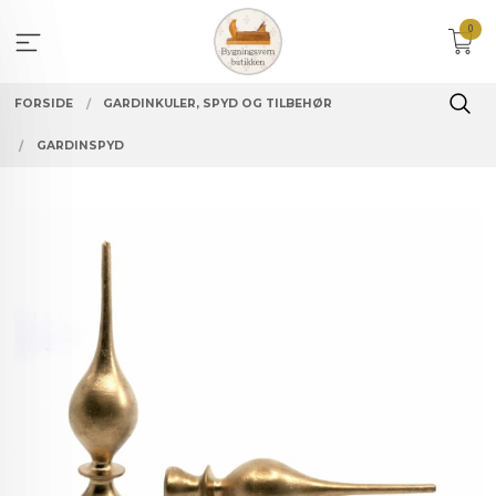
Gå
0
til
innholdet
FORSIDE
GARDINKULER, SPYD OG TILBEHØR
GARDINSPYD