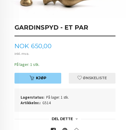
GARDINSPYD - ET PAR
Pris
NOK
650,00
inkl. mva.
På lager: 1 stk.
KJØP
ØNSKELISTE
Lagerstatus:
På lager: 1 stk.
Artikkelnr.:
G514
DEL DETTE