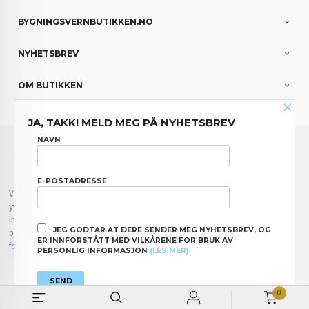
BYGNINGSVERNBUTIKKEN.NO
NYHETSBREV
OM BUTIKKEN
×
JA, TAKK! MELD MEG PÅ NYHETSBREV
FRAKT
KJØPSBETINGELSER
SIKKERHET OG PERSONVERN
NAVN
NYHETSBREV
E-POSTADRESSE
Vår nettbutikk bruker cookies slik at du får en bedre kjøpsopplevelse og vi kan
yte deg bedre service. Vi bruker cookies hovedsaklig til å lagre
innloggingsdetaljer og huske hva du har puttet i handlekurven din. Fortsett å
JEG GODTAR AT DERE SENDER MEG NYHETSBREV, OG
bruke siden som normalt om du godtar dette.
Les mer
eller
endre innstillinger
ER INNFORSTÅTT MED VILKÅRENE FOR BRUK AV
for cookies.
PERSONLIG INFORMASJON
(LES MER)
Powered by
24Nettbutikk
0