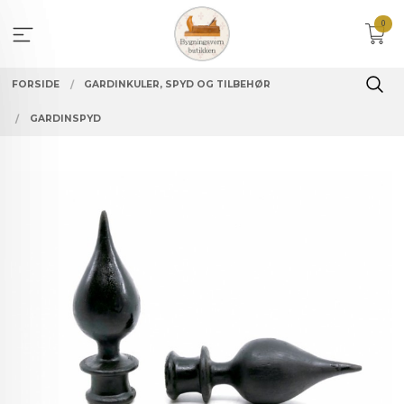
Gå
0
til
innholdet
FORSIDE
GARDINKULER, SPYD OG TILBEHØR
GARDINSPYD