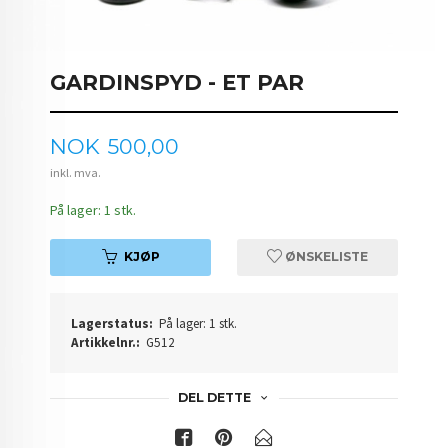
GARDINSPYD - ET PAR
Pris
NOK
500,00
inkl. mva.
På lager: 1 stk.
KJØP
ØNSKELISTE
Lagerstatus:
På lager: 1 stk.
Artikkelnr.:
G512
DEL DETTE