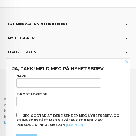
BYGNINGSVERNBUTIKKEN.NO
NYHETSBREV
OM BUTIKKEN
×
JA, TAKK! MELD MEG PÅ NYHETSBREV
FRAKT
KJØPSBETINGELSER
SIKKERHET OG PERSONVERN
NAVN
NYHETSBREV
E-POSTADRESSE
Vår nettbutikk bruker cookies slik at du får en bedre kjøpsopplevelse og vi kan
yte deg bedre service. Vi bruker cookies hovedsaklig til å lagre
innloggingsdetaljer og huske hva du har puttet i handlekurven din. Fortsett å
JEG GODTAR AT DERE SENDER MEG NYHETSBREV, OG
bruke siden som normalt om du godtar dette.
Les mer
eller
endre innstillinger
ER INNFORSTÅTT MED VILKÅRENE FOR BRUK AV
for cookies.
PERSONLIG INFORMASJON
(LES MER)
Powered by
24Nettbutikk