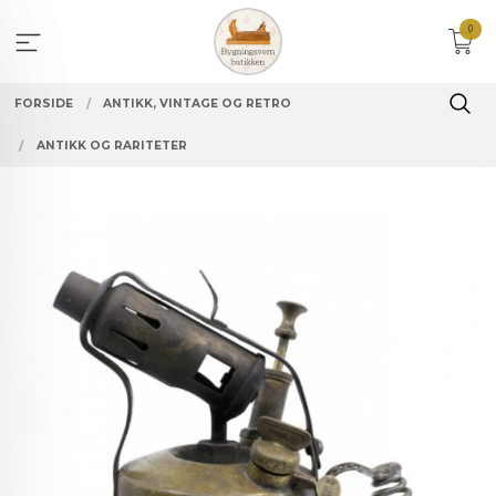
Gå
0
til
innholdet
FORSIDE
ANTIKK, VINTAGE OG RETRO
ANTIKK OG RARITETER