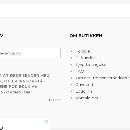
EV
OM BUTIKKEN
Forside
Bli kunde
Kjøpsbetingelser
FAQ
R AT DERE SENDER MEG
Om oss - Personvernerklæri
, OG ER INNFORSTÅTT
Gavekort
ENE FOR BRUK AV
Logg inn
 INFORMASJON
Kontakt oss
Les mer
×
V