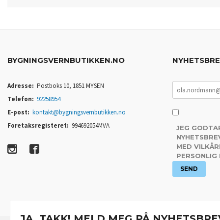
BYGNINGSVERNBUTIKKEN.NO
NYHETSBR
Adresse:
Postboks 10, 1851 MYSEN
Telefon:
92258954
E-post:
kontakt@bygningsvernbutikken.no
Foretaksregisteret:
994692054MVA
JEG GODTA
NYHETSBREV
MED VILKÅR
PERSONLIG
JA, TAKK! MELD MEG PÅ NYHETSBRE