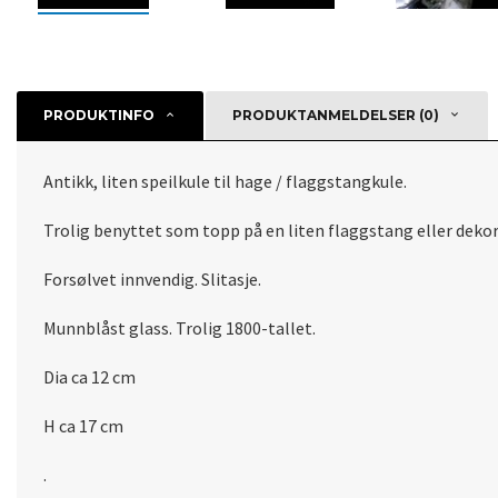
PRODUKTINFO
PRODUKTANMELDELSER (0)
Antikk, liten speilkule til hage / flaggstangkule.
Trolig benyttet som topp på en liten flaggstang eller dekor 
Forsølvet innvendig. Slitasje.
Munnblåst glass. Trolig 1800-tallet.
Dia ca 12 cm
H ca 17 cm
.