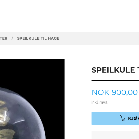
ETER
SPEILKULE TIL HAGE
SPEILKULE 
Pris
NOK
900,00
inkl. mva.
KJØ