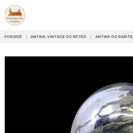
Gå
Lukk
PRODUKTER
til
innholdet
FORSIDE
ANTIKK, VINTAGE OG RETRO
ANTIKK OG RARIT