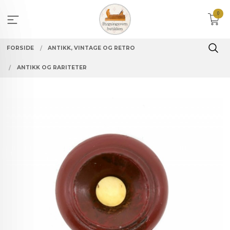
Gå
0
til
innholdet
FORSIDE
ANTIKK, VINTAGE OG RETRO
ANTIKK OG RARITETER