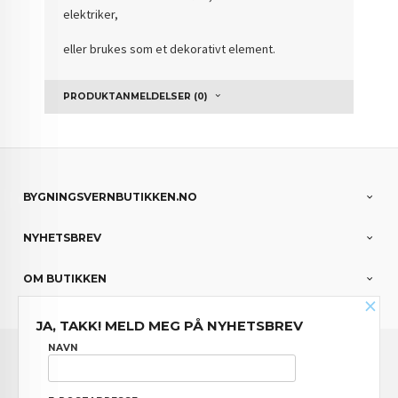
elektriker,
eller brukes som et dekorativt element.
PRODUKTANMELDELSER (0)
BYGNINGSVERNBUTIKKEN.NO
NYHETSBREV
OM BUTIKKEN
×
JA, TAKK! MELD MEG PÅ NYHETSBREV
FRAKT
KJØPSBETINGELSER
SIKKERHET OG PERSONVERN
NAVN
NYHETSBREV