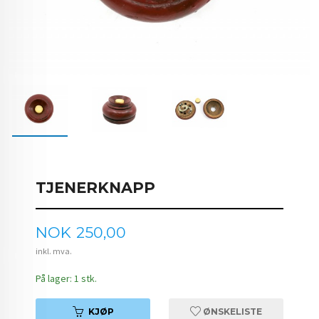
TJENERKNAPP
Pris
NOK
250,00
inkl. mva.
På lager: 1 stk.
KJØP
ØNSKELISTE