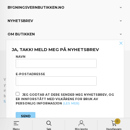
BYGNINGSVERNBUTIKKEN.NO
NYHETSBREV
OM BUTIKKEN
×
JA, TAKK! MELD MEG PÅ NYHETSBREV
FRAKT
KJØPSBETINGELSER
SIKKERHET OG PERSONVERN
NAVN
NYHETSBREV
E-POSTADRESSE
Vår nettbutikk bruker cookies slik at du får en bedre kjøpsopplevelse og vi kan
yte deg bedre service. Vi bruker cookies hovedsaklig til å lagre
innloggingsdetaljer og huske hva du har puttet i handlekurven din. Fortsett å
JEG GODTAR AT DERE SENDER MEG NYHETSBREV, OG
bruke siden som normalt om du godtar dette.
Les mer
eller
endre innstillinger
ER INNFORSTÅTT MED VILKÅRENE FOR BRUK AV
for cookies.
PERSONLIG INFORMASJON
(LES MER)
Powered by
24Nettbutikk
0
Meny
Søk
Min konto
Handlevogn