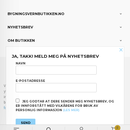
BYGNINGSVERNBUTIKKEN.NO
NYHETSBREV
OM BUTIKKEN
×
JA, TAKK! MELD MEG PÅ NYHETSBREV
FRAKT
KJØPSBETINGELSER
SIKKERHET OG PERSONVERN
NAVN
NYHETSBREV
E-POSTADRESSE
Vår nettbutikk bruker cookies slik at du får en bedre kjøpsopplevelse og vi kan
yte deg bedre service. Vi bruker cookies hovedsaklig til å lagre
innloggingsdetaljer og huske hva du har puttet i handlekurven din. Fortsett å
JEG GODTAR AT DERE SENDER MEG NYHETSBREV, OG
bruke siden som normalt om du godtar dette.
Les mer
eller
endre innstillinger
ER INNFORSTÅTT MED VILKÅRENE FOR BRUK AV
for cookies.
PERSONLIG INFORMASJON
(LES MER)
Powered by
24Nettbutikk
0