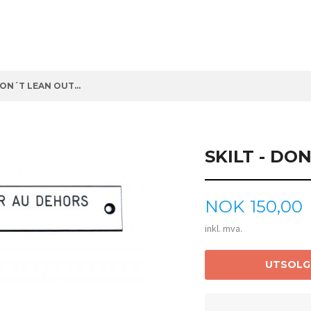
DON´T LEAN OUT...
SKILT - DON
Pris
NOK
150,00
inkl. mva.
UTSOLG