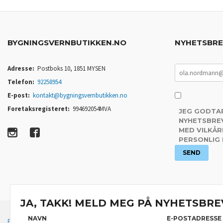
BYGNINGSVERNBUTIKKEN.NO
NYHETSBR
Adresse:
Postboks 10, 1851 MYSEN
Telefon:
92258954
E-post:
kontakt@bygningsvernbutikken.no
Foretaksregisteret:
994692054MVA
JEG GODTA
NYHETSBREV
MED VILKÅR
PERSONLIG
JA, TAKK! MELD MEG PÅ NYHETSBRE
NAVN
E-POSTADRESSE
FRAKT
KJØPSBETINGELSER
SIKKERHET OG PERSONVERN