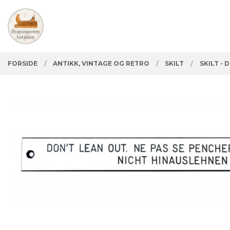
Gå
Lukk
PRODUKTER
til
innholdet
FORSIDE
ANTIKK, VINTAGE OG RETRO
SKILT
SKILT - 