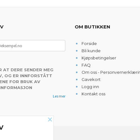
EV
OM BUTIKKEN
Forside
Bli kunde
Kjøpsbetingelser
FAQ
R AT DERE SENDER MEG
Om oss - Personvernerklæri
, OG ER INNFORSTÅTT
Gavekort
ENE FOR BRUK AV
Logg inn
 INFORMASJON
Kontakt oss
Les mer
×
V
NYHETSBREV