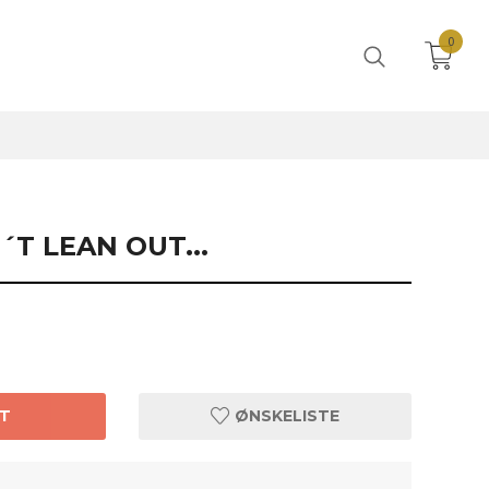
0
´T LEAN OUT...
T
ØNSKELISTE