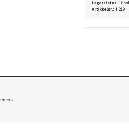
Lagerstatus:
Utso
Artikkelnr.:
H219
lehnen»