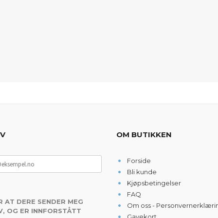
EV
OM BUTIKKEN
Forside
Bli kunde
Kjøpsbetingelser
FAQ
R AT DERE SENDER MEG
Om oss - Personvernerklæri
, OG ER INNFORSTÅTT
Gavekort