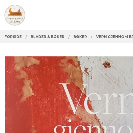
Gå
Lukk
PRODUKTER
til
innholdet
FORSIDE
BLADER & BØKER
BØKER
VERN GJENNOM B