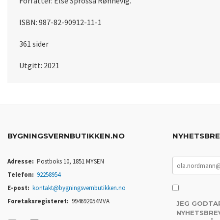
Forfatter: Else Sprossa Rønnevig.
ISBN: 987-82-90912-11-1
361 sider
Utgitt: 2021
BYGNINGSVERNBUTIKKEN.NO
NYHETSBR
Adresse:
Postboks 10, 1851 MYSEN
Telefon:
92258954
E-post:
kontakt@bygningsvernbutikken.no
Foretaksregisteret:
994692054MVA
JEG GODTA
NYHETSBREV