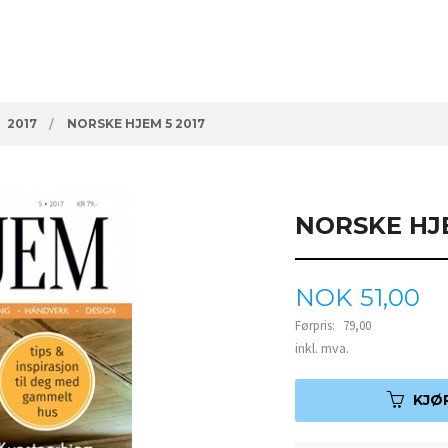
2017
NORSKE HJEM 5 2017
NORSKE HJE
Tilbud
NOK
51,00
Førpris:
79,00
Rabatt
inkl. mva.
KJØ