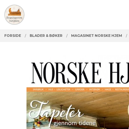
Gå
Lukk
PRODUKTER
til
innholdet
FORSIDE
BLADER & BØKER
MAGASINET NORSKE HJEM