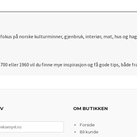
okus på norske kulturminner, gjenbruk, interiør, mat, hus og hage
a 1700 eller 1960 vil du finne mye inspirasjon og få gode tips, både 
EV
OM BUTIKKEN
Forside
Bli kunde