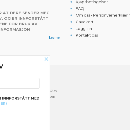
Kjøpsbetingelser
FAQ
R AT DERE SENDER MEG
Om oss - Personvernerklæri
, OG ER INNFORSTÅTT
Gavekort
ENE FOR BRUK AV
Logg inn
 INFORMASJON
Kontakt oss
Les mer
×
V
NYHETSBREV
e deg bedre service. Vi bruker cookies
rven din. Fortsett å bruke siden som
R INNFORSTÅTT MED
MER)