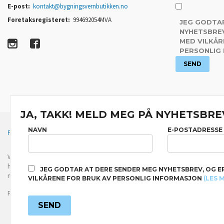
E-post:
kontakt@bygningsvernbutikken.no
Foretaksregisteret:
994692054MVA
JEG GODTA
NYHETSBREV
MED VILKÅR
PERSONLIG
JA, TAKK! MELD MEG PÅ NYHETSBRE
NAVN
E-POSTADRESSE
FRAKT
KJØPSBETINGELSER
SIKKERHET OG PERSONVERN
Vår nettbutikk bruker cookies slik at du får en bedre kjøpsopplevelse og vi kan yt
hovedsaklig til å lagre innloggingsdetaljer og huske hva du har puttet i handleku
JEG GODTAR AT DERE SENDER MEG NYHETSBREV, OG E
normalt om du godtar dette.
Les mer
eller
endre innstillinger for cookies.
VILKÅRENE FOR BRUK AV PERSONLIG INFORMASJON
(LES 
Powered by
24Nettbutikk