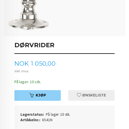
DØRVRIDER
Pris
NOK
1 050,00
inkl. mva.
På lager: 10 stk.
KJØP
ØNSKELISTE
Lagerstatus:
På lager: 10 stk.
Artikkelnr.:
6541N