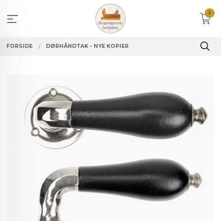
Gå
0
til
innholdet
FORSIDE
DØRHÅNDTAK - NYE KOPIER