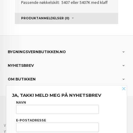
Passende nøkkelskilt: 5407 eller 5407K med klaff
PRODUKTANMELDELSER (0)
BYGNINGSVERNBUTIKKEN.NO
NYHETSBREV
OM BUTIKKEN
×
JA, TAKK! MELD MEG PÅ NYHETSBREV
FRAKT
KJØPSBETINGELSER
SIKKERHET OG PERSONVERN
NAVN
NYHETSBREV
E-POSTADRESSE
Vår nettbutikk bruker cookies slik at du får en bedre kjøpsopplevelse og vi kan
yte deg bedre service. Vi bruker cookies hovedsaklig til å lagre