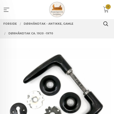
Gå
0
til
innholdet
FORSIDE
DØRHÅNDTAK - ANTIKKE, GAMLE
DØRHÅNDTAK CA. 1920 -1970