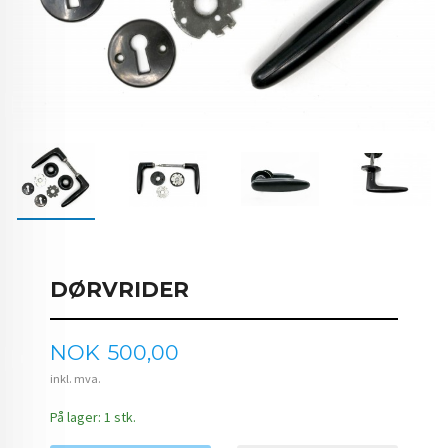
DØRVRIDER
Pris
NOK
500,00
inkl. mva.
På lager: 1 stk.