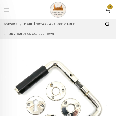
Gå
0
til
innholdet
FORSIDE
DØRHÅNDTAK - ANTIKKE, GAMLE
DØRHÅNDTAK CA. 1920 -1970