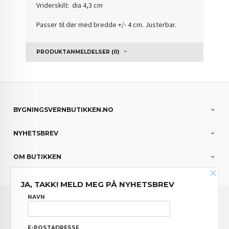
Vriderskilt: dia 4,3 cm
Passer til dør med bredde +/- 4 cm. Justerbar.
PRODUKTANMELDELSER (0)
BYGNINGSVERNBUTIKKEN.NO
NYHETSBREV
OM BUTIKKEN
×
JA, TAKK! MELD MEG PÅ NYHETSBREV
FRAKT
KJØPSBETINGELSER
SIKKERHET OG PERSONVERN
NAVN
NYHETSBREV
E-POSTADRESSE