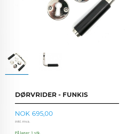
DØRVRIDER - FUNKIS
Pris
NOK
695,00
inkl. mva.
På lager: 1 stk.