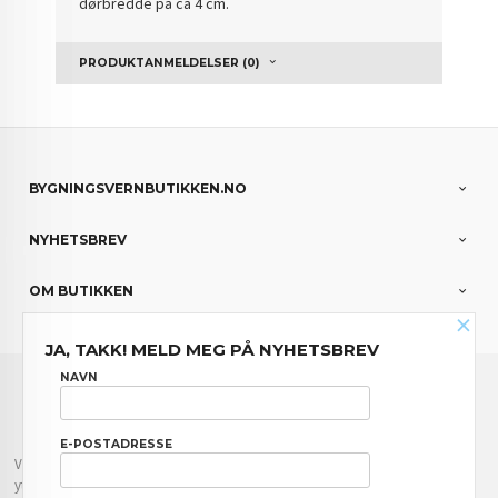
dørbredde på ca 4 cm.
PRODUKTANMELDELSER (0)
BYGNINGSVERNBUTIKKEN.NO
NYHETSBREV
OM BUTIKKEN
×
JA, TAKK! MELD MEG PÅ NYHETSBREV
FRAKT
KJØPSBETINGELSER
SIKKERHET OG PERSONVERN
NAVN
NYHETSBREV
E-POSTADRESSE
Vår nettbutikk bruker cookies slik at du får en bedre kjøpsopplevelse og vi kan
yte deg bedre service. Vi bruker cookies hovedsaklig til å lagre