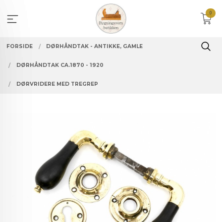
Gå
0
til
innholdet
FORSIDE
DØRHÅNDTAK - ANTIKKE, GAMLE
DØRHÅNDTAK CA.1870 - 1920
DØRVRIDERE MED TREGREP