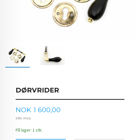
DØRVRIDER
Pris
NOK
1 600,00
inkl. mva.
På lager: 1 stk.