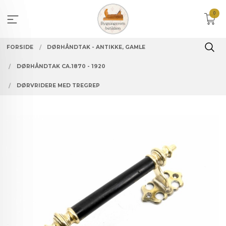
Gå
0
til
innholdet
FORSIDE
DØRHÅNDTAK - ANTIKKE, GAMLE
DØRHÅNDTAK CA.1870 - 1920
DØRVRIDERE MED TREGREP