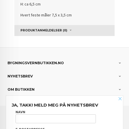
H: ca 6,5 cm
Hvert feste måler 7,5 x 3,5 cm
PRODUKTANMELDELSER (0)
BYGNINGSVERNBUTIKKEN.NO
NYHETSBREV
OM BUTIKKEN
×
JA, TAKK! MELD MEG PÅ NYHETSBREV
FRAKT
KJØPSBETINGELSER
SIKKERHET OG PERSONVERN
NAVN
NYHETSBREV