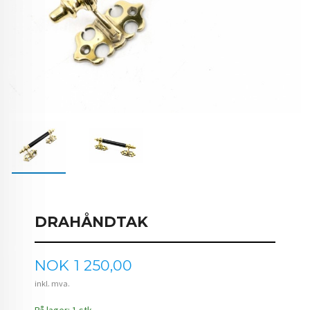
DRAHÅNDTAK
Pris
NOK
1 250,00
inkl. mva.
På lager: 1 stk.