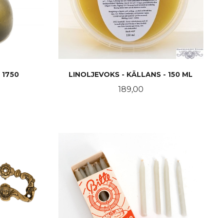
 1750
LINOLJEVOKS - KÄLLANS - 150 ML
Pris
189,00
KJØP