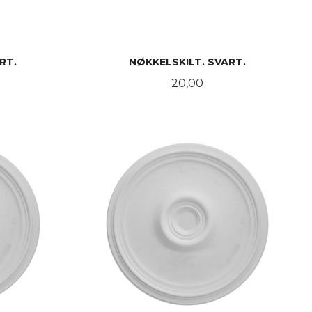
RT.
NØKKELSKILT. SVART.
Pris
20,00
KJØP