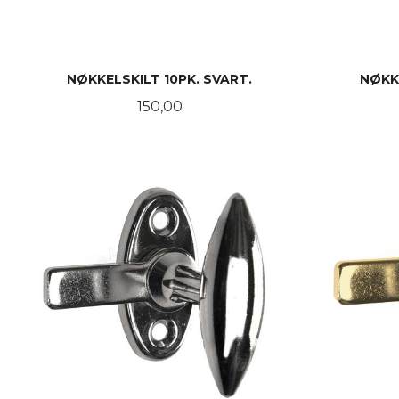
NØKKELSKILT 10PK. SVART.
NØKKE
Pris
150,00
KJØP