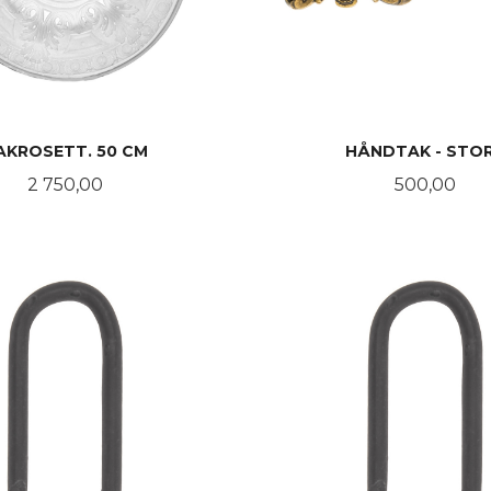
AKROSETT. 50 CM
HÅNDTAK - STO
Pris
Pris
2 750,00
500,00
KJØP
KJØP