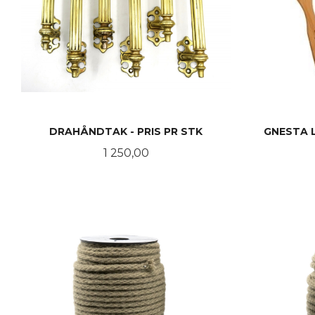
DRAHÅNDTAK - PRIS PR STK
GNESTA 
Pris
1 250,00
KJØP