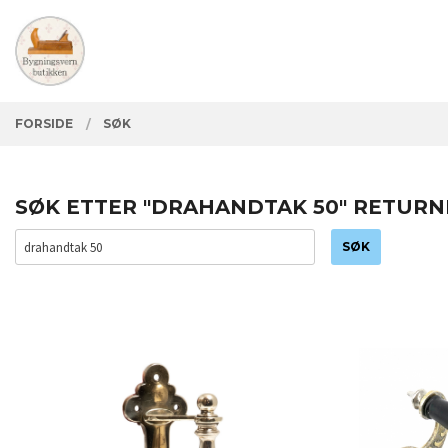
Gå
Lukk
PRODUKTER
til
innholdet
FORSIDE
SØK
SØK ETTER "DRAHANDTAK 50" RETURN