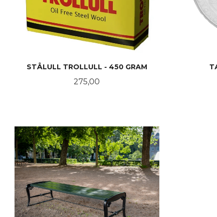
STÅLULL TROLLULL - 450 GRAM
T
Pris
275,00
KJØP