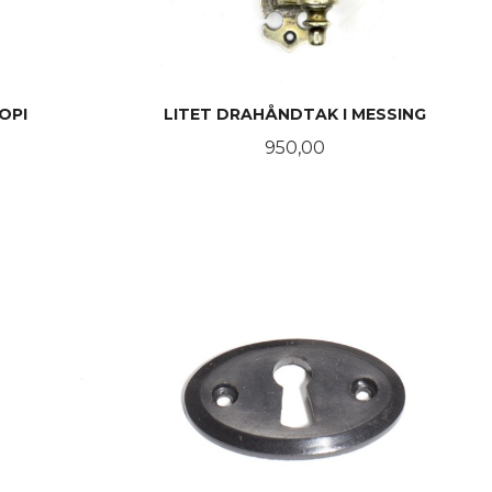
KOPI
LITET DRAHÅNDTAK I MESSING
Pris
950,00
KJØP