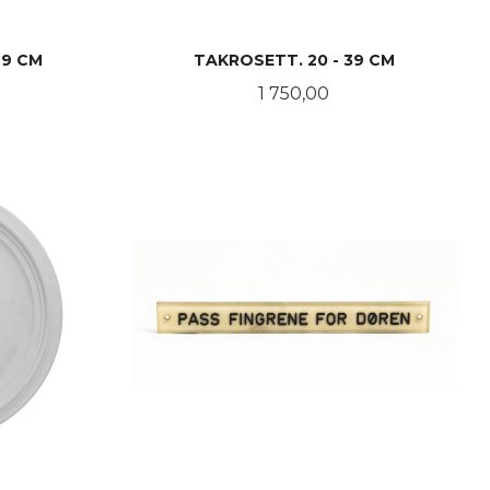
29 CM
TAKROSETT. 20 - 39 CM
Pris
1 750,00
KJØP