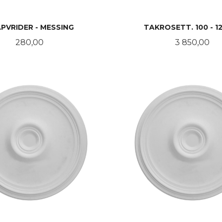
PVRIDER - MESSING
TAKROSETT. 100 - 1
Pris
Pris
280,00
3 850,00
KJØP
KJØP