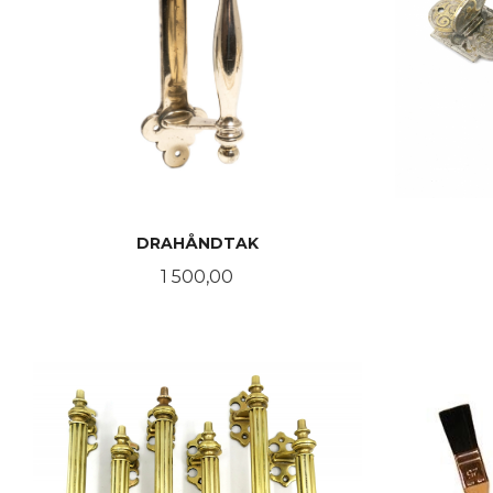
DRAHÅNDTAK
Pris
1 500,00
KJØP