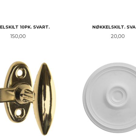
LSKILT 10PK. SVART.
NØKKELSKILT. SVA
Pris
Pris
150,00
20,00
KJØP
KJØP