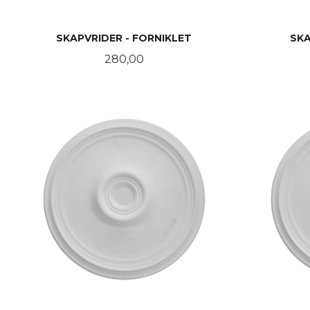
SKAPVRIDER - FORNIKLET
SKA
Pris
280,00
KJØP