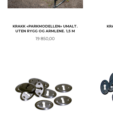
KRAKK «PARKMODELLEN» UMALT.
KRA
UTEN RYGG OG ARMLENE. 1,5 M
Pris
19 850,00
KJØP