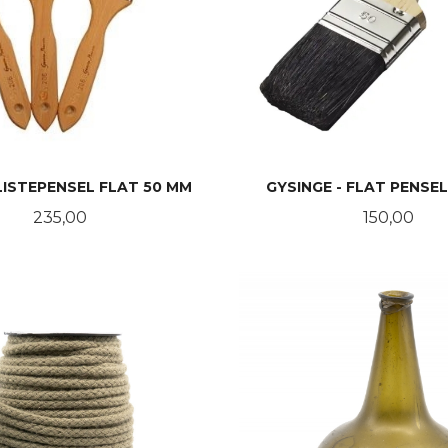
LISTEPENSEL FLAT 50 MM
GYSINGE - FLAT PENSEL
Pris
Pris
235,00
150,00
KJØP
LES MER