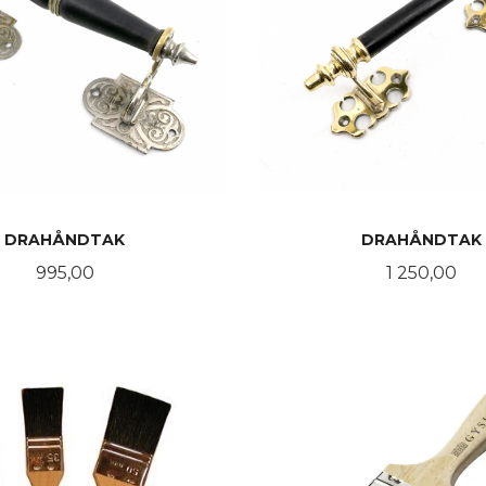
DRAHÅNDTAK
DRAHÅNDTAK
Pris
Pris
995,00
1 250,00
KJØP
KJØP