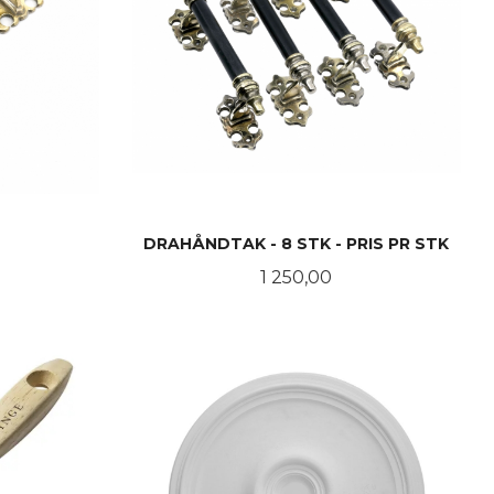
DRAHÅNDTAK - 8 STK - PRIS PR STK
Pris
1 250,00
KJØP