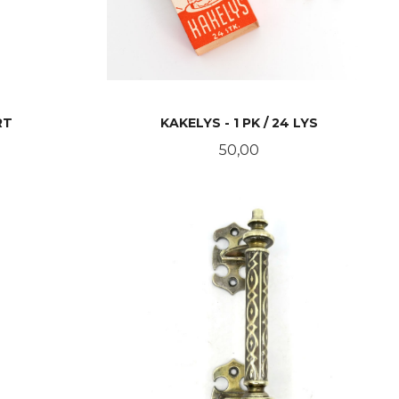
RT
KAKELYS - 1 PK / 24 LYS
Pris
50,00
KJØP