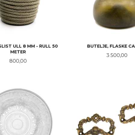
LIST ULL 8 MM - RULL 50
BUTELJE, FLASKE CA
METER
Pris
3 500,00
Pris
800,00
KJØP
KJØP