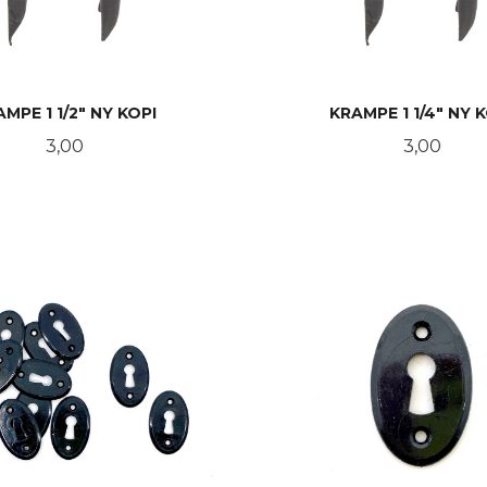
MPE 1 1/2" NY KOPI
KRAMPE 1 1/4" NY 
Pris
Pris
3,00
3,00
KJØP
KJØP