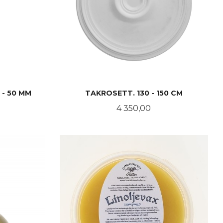
 - 50 MM
TAKROSETT. 130 - 150 CM
Pris
4 350,00
KJØP