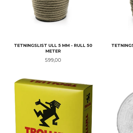
TETNINGSLIST ULL 5 MM - RULL 50
TETNINGS
METER
Pris
599,00
KJØP