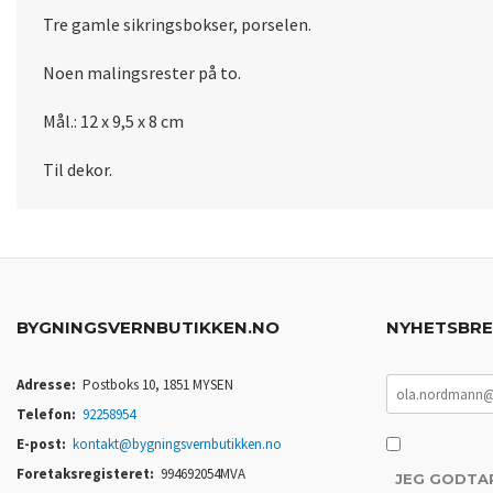
Tre gamle sikringsbokser, porselen.
Noen malingsrester på to.
Mål.: 12 x 9,5 x 8 cm
Til dekor.
BYGNINGSVERNBUTIKKEN.NO
NYHETSBR
Adresse:
Postboks 10, 1851 MYSEN
Telefon:
92258954
E-post:
kontakt@bygningsvernbutikken.no
Foretaksregisteret:
994692054MVA
JEG GODTA