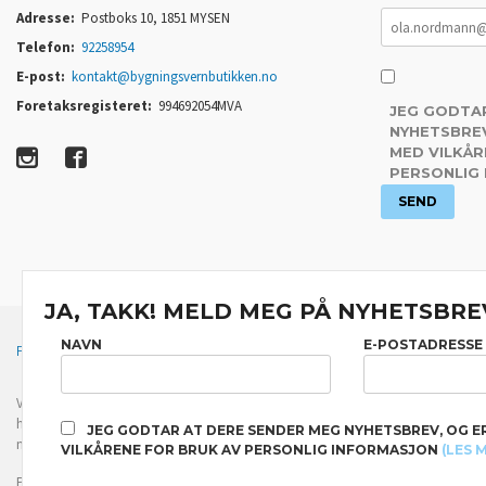
Adresse:
Postboks 10, 1851 MYSEN
Telefon:
92258954
E-post:
kontakt@bygningsvernbutikken.no
Foretaksregisteret:
994692054MVA
JEG GODTA
NYHETSBREV
MED VILKÅR
PERSONLIG
JA, TAKK! MELD MEG PÅ NYHETSBRE
NAVN
E-POSTADRESSE
FRAKT
KJØPSBETINGELSER
SIKKERHET OG PERSONVERN
Vår nettbutikk bruker cookies slik at du får en bedre kjøpsopplevelse og vi kan yt
hovedsaklig til å lagre innloggingsdetaljer og huske hva du har puttet i handleku
JEG GODTAR AT DERE SENDER MEG NYHETSBREV, OG E
normalt om du godtar dette.
Les mer
eller
endre innstillinger for cookies.
VILKÅRENE FOR BRUK AV PERSONLIG INFORMASJON
(LES 
Powered by
24Nettbutikk