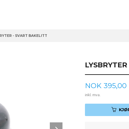
RYTER - SVART BAKELITT
LYSBRYTER 
Pris
NOK
395,00
inkl. mva.
KJØ
Next