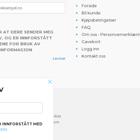
Forside
Bli kunde
Kjøpsbetingelser
FAQ
R AT DERE SENDER MEG
Om oss - Personvernerklæri
, OG ER INNFORSTÅTT
Gavekort
ENE FOR BRUK AV
Logg inn
 INFORMASJON
Kontakt oss
Les mer
×
V
NYHETSBREV
e deg bedre service. Vi bruker cookies
rven din. Fortsett å bruke siden som
R INNFORSTÅTT MED
MER)