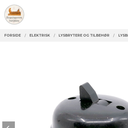
Gå
Lukk
PRODUKTER
til
innholdet
FORSIDE
ELEKTRISK
LYSBRYTERE OG TILBEHØR
LYSB
Prev