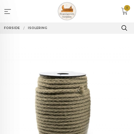
Gå
0
til
innholdet
FORSIDE
ISOLERING