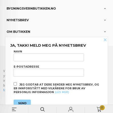
BYGNINGSVERNBUTIKKEN.NO
NYHETSBREV
OM BUTIKKEN
×
JA, TAKK! MELD MEG PÅ NYHETSBREV
FRAKT
KJØPSBETINGELSER
SIKKERHET OG PERSONVERN
NAVN
NYHETSBREV
E-POSTADRESSE
Vår nettbutikk bruker cookies slik at du får en bedre kjøpsopplevelse og vi kan
yte deg bedre service. Vi bruker cookies hovedsaklig til å lagre
innloggingsdetaljer og huske hva du har puttet i handlekurven din. Fortsett å
JEG GODTAR AT DERE SENDER MEG NYHETSBREV, OG
bruke siden som normalt om du godtar dette.
Les mer
eller
endre innstillinger
ER INNFORSTÅTT MED VILKÅRENE FOR BRUK AV
for cookies.
PERSONLIG INFORMASJON
(LES MER)
Powered by
24Nettbutikk
0