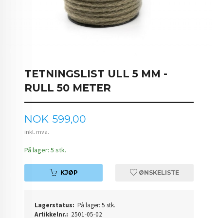
TETNINGSLIST ULL 5 MM -
RULL 50 METER
Pris
NOK
599,00
inkl. mva.
På lager: 5 stk.
KJØP
ØNSKELISTE
Lagerstatus:
På lager: 5 stk.
Artikkelnr.:
2501-05-02