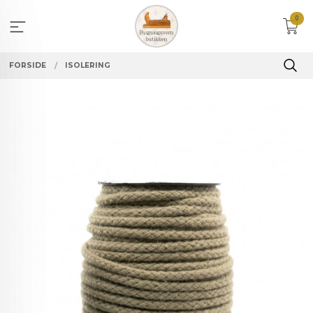
Gå
0
til
innholdet
FORSIDE
ISOLERING