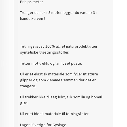
Pris pr. meter.
Trenger du f.eks 3 meter legger du varen x 3 i
handelkurven !
Tetningslist av 100% ull, et naturprodukt uten
syntetiske tilsetningsstoffer.
Tetter mot trekk, og lar huset puste.
Ull er et elastisk materiale som fyller ut større
glipper og som klemmes sammen der det er
trangere.
Ull trekker ikke til seg fukt, slik som lin og bomull
gjør.
Ull er et ideelt materiale til tetningslister.
Laget i Sverige for Gysinge.