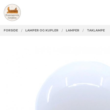
Gå
Lukk
PRODUKTER
til
innholdet
FORSIDE
LAMPER OG KUPLER
LAMPER
TAKLAMPE