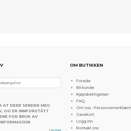
EV
OM BUTIKKEN
Forside
Bli kunde
Kjøpsbetingelser
FAQ
R AT DERE SENDER MEG
Om oss - Personvernerklæri
, OG ER INNFORSTÅTT
Gavekort
ENE FOR BRUK AV
Logg inn
 INFORMASJON
Kontakt oss
Les mer