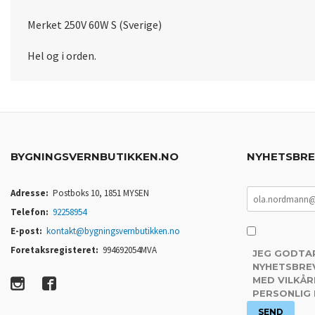
Merket 250V 60W S (Sverige)
Hel og i orden.
BYGNINGSVERNBUTIKKEN.NO
NYHETSBR
Adresse:
Postboks 10, 1851 MYSEN
Telefon:
92258954
E-post:
kontakt@bygningsvernbutikken.no
Foretaksregisteret:
994692054MVA
JEG GODTA
NYHETSBREV
MED VILKÅR
PERSONLIG