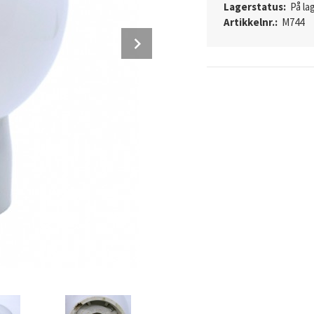
Lagerstatus:
På lag
Artikkelnr.:
M744
Next