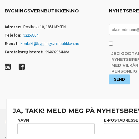
BYGNINGSVERNBUTIKKEN.NO
NYHETSBR
Adresse:
Postboks 10, 1851 MYSEN
Telefon:
92258954
E-post:
kontakt@bygningsvernbutikken.no
Foretaksregisteret:
994692054MVA
JEG GODTA
NYHETSBREV
MED VILKÅR
PERSONLIG
JA, TAKK! MELD MEG PÅ NYHETSBRE
NAVN
E-POSTADRESSE
FRAKT
KJØPSBETINGELSER
SIKKERHET OG PERSONVERN
Vår nettbutikk bruker cookies slik at du får en bedre kjøpsopplevelse og vi kan yt