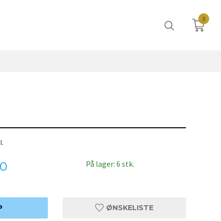
0
l.
På lager: 6 stk.
00
P
ØNSKELISTE