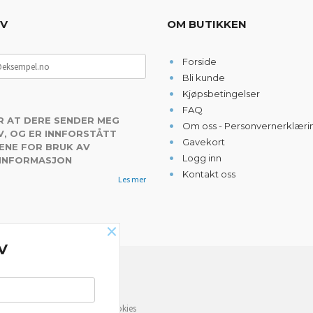
EV
OM BUTIKKEN
Forside
Bli kunde
Kjøpsbetingelser
FAQ
R AT DERE SENDER MEG
Om oss - Personvernerklæri
, OG ER INNFORSTÅTT
Gavekort
ENE FOR BRUK AV
Logg inn
 INFORMASJON
Kontakt oss
Les mer
×
V
NYHETSBREV
e deg bedre service. Vi bruker cookies