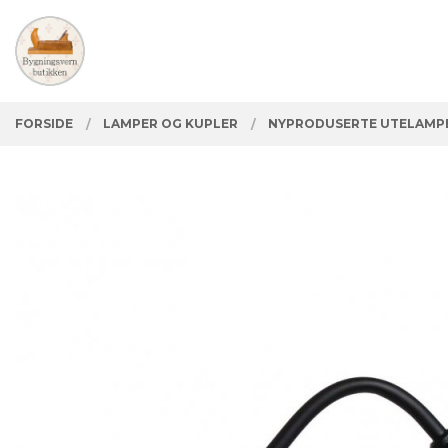
Gå
Lukk
PRODUKTER
til
innholdet
FORSIDE
LAMPER OG KUPLER
NYPRODUSERTE UTELAMPE