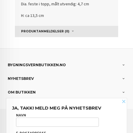
Dia. feste i topp, målt utvendig: 4,7 cm
H: ca 13,5 cm
PRODUKTANMELDELSER (0)
BYGNINGSVERNBUTIKKEN.NO
NYHETSBREV
OM BUTIKKEN
×
JA, TAKK! MELD MEG PÅ NYHETSBREV
FRAKT
KJØPSBETINGELSER
SIKKERHET OG PERSONVERN
NAVN
NYHETSBREV