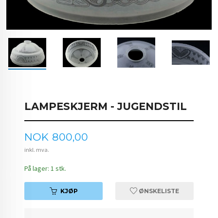
LAMPESKJERM - JUGENDSTIL
Pris
NOK
800,00
inkl. mva.
På lager: 1 stk.
KJØP
ØNSKELISTE