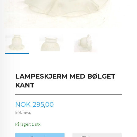
LAMPESKJERM MED BØLGET
KANT
Pris
NOK
295,00
inkl. mva.
På lager: 1 stk.