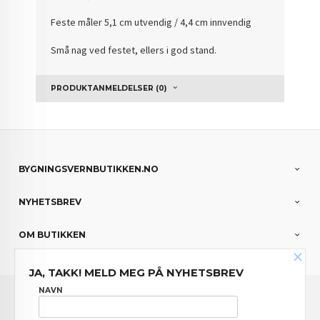
Feste måler 5,1 cm utvendig / 4,4 cm innvendig
Små nag ved festet, ellers i god stand.
PRODUKTANMELDELSER (0)
BYGNINGSVERNBUTIKKEN.NO
NYHETSBREV
OM BUTIKKEN
×
JA, TAKK! MELD MEG PÅ NYHETSBREV
FRAKT
KJØPSBETINGELSER
SIKKERHET OG PERSONVERN
NAVN
NYHETSBREV