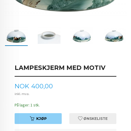
LAMPESKJERM MED MOTIV
Pris
NOK
400,00
inkl. mva.
På lager: 1 stk.
KJØP
ØNSKELISTE