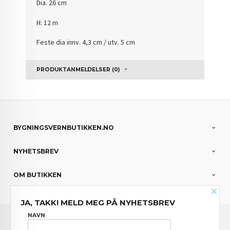
Dia. 26 cm
H: 12 m
Feste dia innv. 4,3 cm / utv. 5 cm
PRODUKTANMELDELSER (0)
BYGNINGSVERNBUTIKKEN.NO
NYHETSBREV
OM BUTIKKEN
×
JA, TAKK! MELD MEG PÅ NYHETSBREV
FRAKT
KJØPSBETINGELSER
SIKKERHET OG PERSONVERN
NAVN