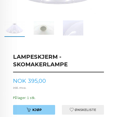
LAMPESKJERM -
SKOMAKERLAMPE
Pris
NOK
395,00
inkl. mva.
På lager: 1 stk.
KJØP
ØNSKELISTE