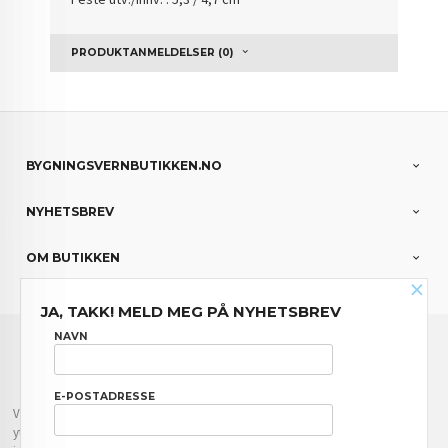
PRODUKTANMELDELSER (0)
BYGNINGSVERNBUTIKKEN.NO
NYHETSBREV
OM BUTIKKEN
×
JA, TAKK! MELD MEG PÅ NYHETSBREV
FRAKT
KJØPSBETINGELSER
SIKKERHET OG PERSONVERN
NAVN
NYHETSBREV
E-POSTADRESSE
Vår nettbutikk bruker cookies slik at du får en bedre kjøpsopplevelse og vi kan
yte deg bedre service. Vi bruker cookies hovedsaklig til å lagre