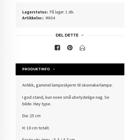
Lagerstatus:
På lager: 1 stk.
Artikkelnr.:
M604
DEL DETTE
PRODUKTINFO
Antikk, gammel lampeskjerm til skomakerlampe.
I god stand, kun noen små ubetydelige nag. Se
bilde. Høy type.
Dia: 25 cm
H: 10 cm totalt.
Feste utv./innv. : 5,3 / 4,7 cm