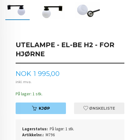
UTELAMPE - EL-BE H2 - FOR
HJØRNE
Pris
NOK
1 995,00
inkl. mva.
På lager: 1 stk.
KJØP
ØNSKELISTE
Lagerstatus:
På lager: 1 stk.
Artikkelnr.:
M796