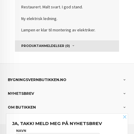
Restaurert. Malt svart. I god stand.
Ny elektrisk ledning.
Lampen er klar til montering av elektriker.
PRODUKTANMELDELSER (0)
BYGNINGSVERNBUTIKKEN.NO
NYHETSBREV
OM BUTIKKEN
×
JA, TAKK! MELD MEG PÅ NYHETSBREV
FRAKT
KJØPSBETINGELSER
SIKKERHET OG PERSONVERN
NAVN