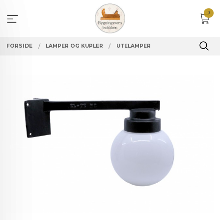
Gå
0
til
innholdet
FORSIDE
LAMPER OG KUPLER
UTELAMPER