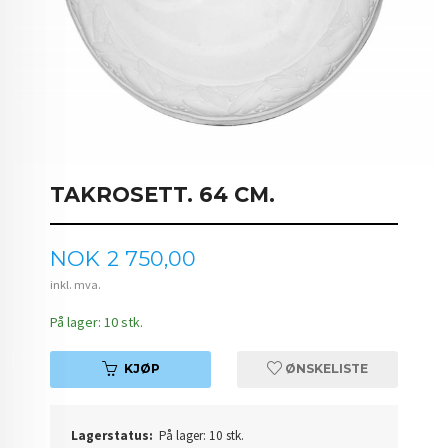
TAKROSETT. 64 CM.
Pris
NOK
2 750,00
inkl. mva.
På lager: 10 stk.
KJØP
ØNSKELISTE
Lagerstatus:
På lager: 10 stk.