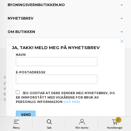
BYGNINGSVERNBUTIKKEN.NO
NYHETSBREV
OM BUTIKKEN
×
JA, TAKK! MELD MEG PÅ NYHETSBREV
FRAKT
KJØPSBETINGELSER
SIKKERHET OG PERSONVERN
NAVN
NYHETSBREV
E-POSTADRESSE
Vår nettbutikk bruker cookies slik at du får en bedre kjøpsopplevelse og vi kan
yte deg bedre service. Vi bruker cookies hovedsaklig til å lagre
innloggingsdetaljer og huske hva du har puttet i handlekurven din. Fortsett å
JEG GODTAR AT DERE SENDER MEG NYHETSBREV, OG
bruke siden som normalt om du godtar dette.
Les mer
eller
endre innstillinger
ER INNFORSTÅTT MED VILKÅRENE FOR BRUK AV
for cookies.
PERSONLIG INFORMASJON
(LES MER)
Powered by
24Nettbutikk
0
Meny
Søk
Min konto
Handlevogn