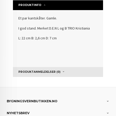
PRODUKTINFO
Et par kantskåter. Gamle.
I god stand. Merket D.E.N L og B TRIO Kristiania
L: 22 cm B: 2,6 cm D: 7 cm
PRODUKTANMELDELSER (0)
BYGNINGSVERNBUTIKKEN.NO
NYHETSBREV