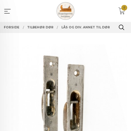
Gå
0
til
innholdet
FORSIDE
TILBEHØR DØR
LÅS OG DIV. ANNET TIL DØR