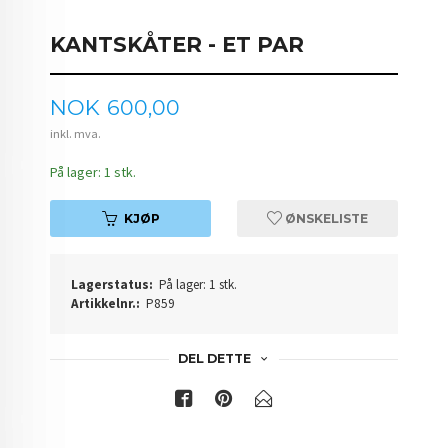
KANTSKÅTER - ET PAR
Pris
NOK
600,00
inkl. mva.
På lager: 1 stk.
KJØP
ØNSKELISTE
Lagerstatus:
På lager: 1 stk.
Artikkelnr.:
P859
DEL DETTE