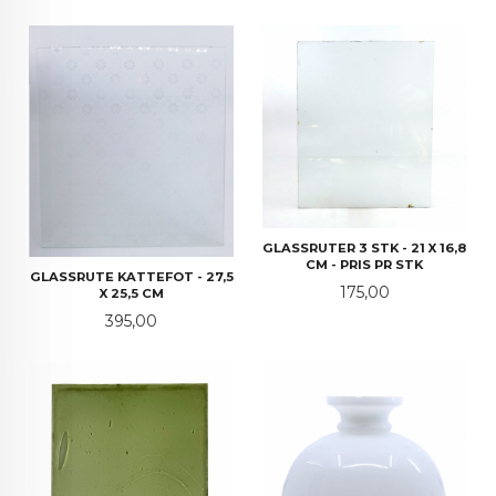
GLASSRUTER 3 STK - 21 X 16,8
CM - PRIS PR STK
GLASSRUTE KATTEFOT - 27,5
Pris
175,00
X 25,5 CM
Pris
395,00