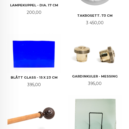
LAMPEKUPPEL - DIA. 17 CM
Pris
200,00
TAKROSETT. 73 CM
Pris
3 450,00
GARDINKULER - MESSING
BLÅTT GLASS - 15 X 23 CM
Pris
395,00
Pris
395,00