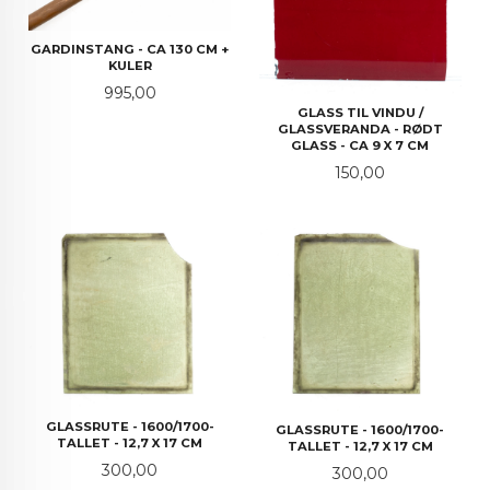
GARDINSTANG - CA 130 CM +
KULER
Pris
995,00
GLASS TIL VINDU /
GLASSVERANDA - RØDT
GLASS - CA 9 X 7 CM
Pris
150,00
GLASSRUTE - 1600/1700-
GLASSRUTE - 1600/1700-
TALLET - 12,7 X 17 CM
TALLET - 12,7 X 17 CM
Pris
300,00
Pris
300,00