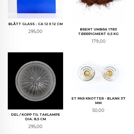
BLÅTT GLASS - CA 12 X 12 CM
BRENT UMBRA 1783
Pris
295,00
TØRRPIGMENT 0,5 KG
Pris
179,00
ET PAR KNOTTER - BLANK 37
MM
Pris
50,00
DEL / KOPP TIL TAKLAMPE
DIA. 8,5 CM
Pris
295,00