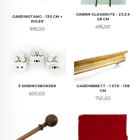
GRØNN GLASSRUTE - 23,5 X
GARDINSTANG - 130 CM +
28 CM
KULER
Pris
495,00
Pris
995,00
3 SIKRINGSBOKSER
GARDINBRETT - 1 STK - 138
CM
Pris
600,00
Pris
750,00