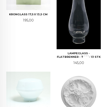
KRONGLASS 17,5 X 13,5 CM
Pris
195,00
LAMPEGLASS -
FLATBRENNER - 7 ´´´- 13 STK
Pris
145,00