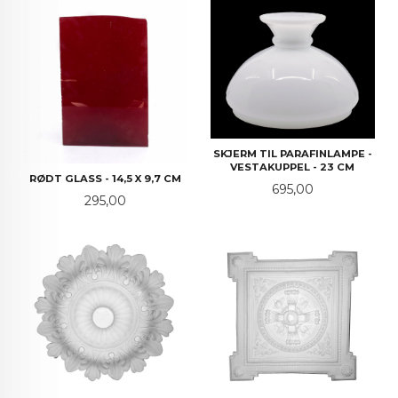
SKJERM TIL PARAFINLAMPE -
VESTAKUPPEL - 23 CM
RØDT GLASS - 14,5 X 9,7 CM
Pris
695,00
Pris
295,00