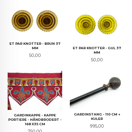
ET PAR KNOTTER - BRUN 37
MM
ET PAR KNOTTER - GUL 37
MM
Pris
50,00
Pris
50,00
GARDINSTANG - 110 CM +
GARDINKAPPE - KAPPE
KULER
PORTIERE - HÅNDBRODERT -
168 X35 CM
Pris
995,00
Pris
750,00