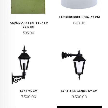
LAMPEKUPPEL - DIA. 32 CM
Pris
850,00
GRØNN GLASSRUTE - 17 X
22,5 CM
Pris
595,00
LYKT 74 CM
LYKT, HENGENDE 67 CM
Pris
Pris
7 500,00
9 500,00