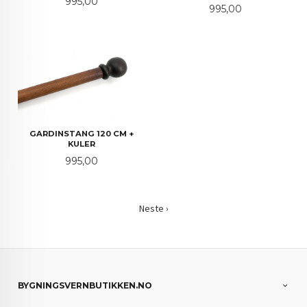
Pris
995,00
Pris
995,00
GARDINSTANG 120 CM +
KULER
Pris
995,00
Neste ›
BYGNINGSVERNBUTIKKEN.NO