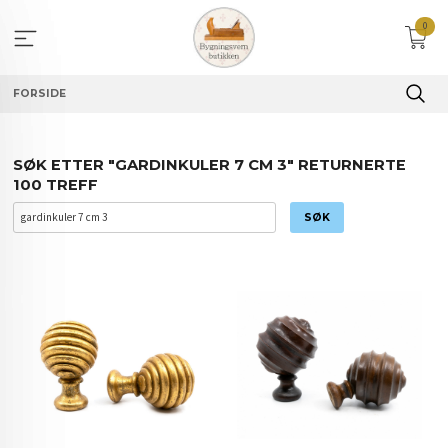
Gå
0
til
innholdet
FORSIDE
SØK ETTER "GARDINKULER 7 CM 3" RETURNERTE
100 TREFF