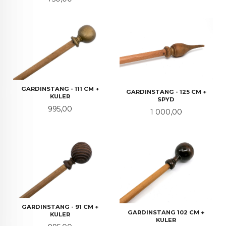
GARDINSTANG - 111 CM +
GARDINSTANG - 125 CM +
KULER
SPYD
Pris
995,00
Pris
1 000,00
GARDINSTANG - 91 CM +
GARDINSTANG 102 CM +
KULER
KULER