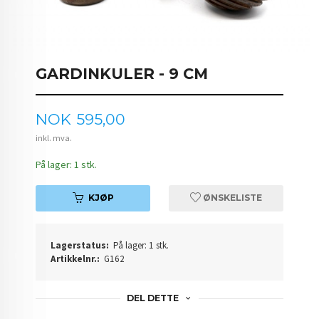
GARDINKULER - 9 CM
Pris
NOK
595,00
inkl. mva.
På lager: 1 stk.
KJØP
ØNSKELISTE
Lagerstatus:
På lager: 1 stk.
Artikkelnr.:
G162
DEL DETTE