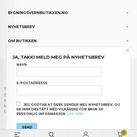
BYGNINGSVERNBUTIKKEN.NO
NYHETSBREV
OM BUTIKKEN
×
JA, TAKK! MELD MEG PÅ NYHETSBREV
FRAKT
KJØPSBETINGELSER
SIKKERHET OG PERSONVERN
NAVN
NYHETSBREV
E-POSTADRESSE
Vår nettbutikk bruker cookies slik at du får en bedre kjøpsopplevelse og vi kan
yte deg bedre service. Vi bruker cookies hovedsaklig til å lagre
innloggingsdetaljer og huske hva du har puttet i handlekurven din. Fortsett å
JEG GODTAR AT DERE SENDER MEG NYHETSBREV, OG
bruke siden som normalt om du godtar dette.
Les mer
eller
endre innstillinger
ER INNFORSTÅTT MED VILKÅRENE FOR BRUK AV
for cookies.
PERSONLIG INFORMASJON
(LES MER)
Powered by
24Nettbutikk
0