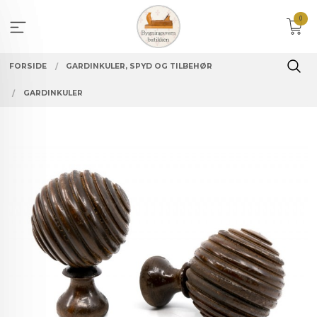
Gå
0
til
innholdet
FORSIDE
GARDINKULER, SPYD OG TILBEHØR
GARDINKULER