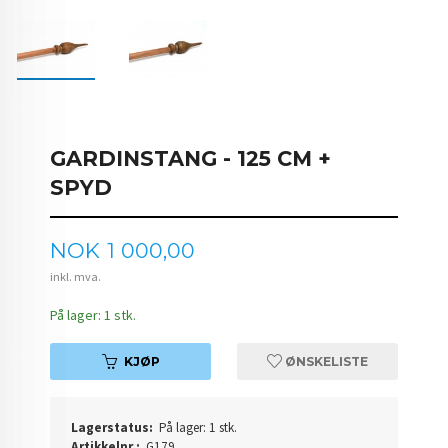
GARDINSTANG - 125 CM +
SPYD
Pris
NOK
1 000,00
inkl. mva.
På lager: 1 stk.
KJØP
ØNSKELISTE
Lagerstatus:
På lager: 1 stk.
Artikkelnr.:
G179