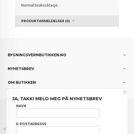
Normal bruksslitasje.
PRODUKTANMELDELSER (0)
BYGNINGSVERNBUTIKKEN.NO
NYHETSBREV
OM BUTIKKEN
×
JA, TAKK! MELD MEG PÅ NYHETSBREV
FRAKT
KJØPSBETINGELSER
SIKKERHET OG PERSONVERN
NAVN
NYHETSBREV
E-POSTADRESSE
Vår nettbutikk bruker cookies slik at du får en bedre kjøpsopplevelse og vi kan