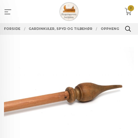
Gå
0
til
innholdet
FORSIDE
GARDINKULER, SPYD OG TILBEHØR
OPPHENG