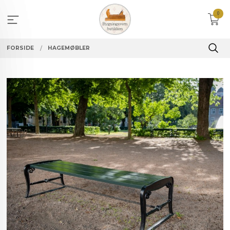
Gå
0
til
innholdet
FORSIDE
HAGEMØBLER