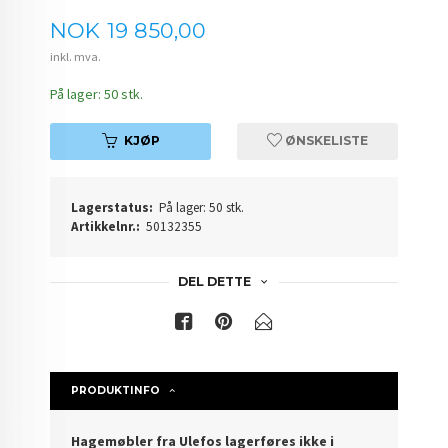
Pris
NOK
19 850,00
inkl. mva.
På lager: 50 stk.
KJØP
ØNSKELISTE
Lagerstatus:
På lager: 50 stk.
Artikkelnr.:
50132355
DEL DETTE
PRODUKTINFO
Hagemøbler fra Ulefos lagerføres ikke i