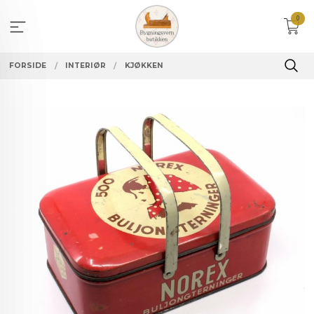
Gå
0
til
innholdet
FORSIDE
INTERIØR
KJØKKEN