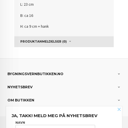
L: 23 cm
B: ca 16
H: ca 9 cm + hank
PRODUKTANMELDELSER (0)
BYGNINGSVERNBUTIKKEN.NO
NYHETSBREV
OM BUTIKKEN
×
JA, TAKK! MELD MEG PÅ NYHETSBREV
FRAKT
KJØPSBETINGELSER
SIKKERHET OG PERSONVERN
NAVN