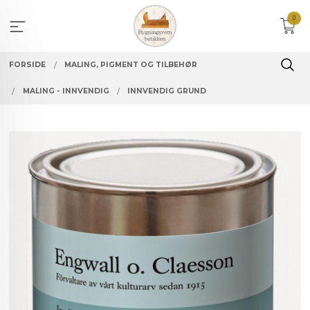
Gå
0
til
innholdet
FORSIDE
MALING, PIGMENT OG TILBEHØR
MALING - INNVENDIG
INNVENDIG GRUND