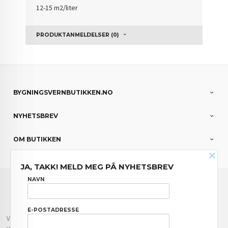
12-15 m2/liter
PRODUKTANMELDELSER (0)
BYGNINGSVERNBUTIKKEN.NO
NYHETSBREV
OM BUTIKKEN
×
JA, TAKK! MELD MEG PÅ NYHETSBREV
FRAKT
KJØPSBETINGELSER
SIKKERHET OG PERSONVERN
NAVN
NYHETSBREV
E-POSTADRESSE
Vår nettbutikk bruker cookies slik at du får en bedre kjøpsopplevelse og vi kan