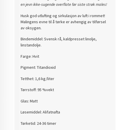
en jevn ikke-sugende overflate før siste strøk males!
Husk god utlufting og sirkulasjon av luft i rommet!
Malingens evne til å tørke er avhengig av tilførsel
av oksygen.
Bindemiddel: Svensk rå, kaldpresset linolje,
linstandolje.
Farge: Hvit
Pigment: Titandioxid
Tetthet: 1,6 kg/liter
Tørrstoff: 95 %vekt
Glas: Matt
Løsemiddel: Alifatnafta
Tørketid: 24-36 timer