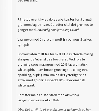
ved bestilling!
På nytt treverk kvistlakkes alle kvister for å unngå
gjennomslag av kvae. Deretter skal det grunnes to
ganger med
Innvendig Linoljemaling Grund
.
Vær nøye med å røre om godt fra bunnen. Styrkes
tynt på!
Er overflaten malt fra før skal all løssittende maling
skrapes og/eller slipes bort først. Ved første
grunning spes malingen med 20% lavaromatisk
white spirit. Etter første grunningsstrøk og evt.
sparkling, sliping mm. males det ytterligere et
strøk med grunning ispedd 10% lavaromatisk
white spirit.
Deretter males siste strøk med
Innvendig
linoljemaling Blank
eller
Matt.
Obs! Det er viktig at grunfargen er dekkende og har