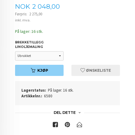
Tilbud
NOK
2 048,00
Førpris:
2 275,00
Rabatt
inkl. mva.
På lager: 16 stk.
BREKKETILLEGG
LINOLJEMALING
KJØP
ØNSKELISTE
Lagerstatus:
På lager: 16 stk.
Artikkelnr.:
6580
DEL DETTE