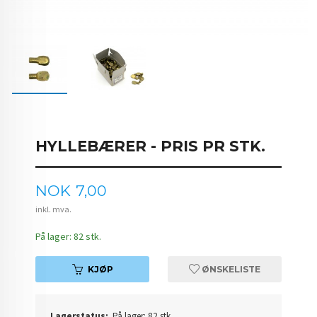
HYLLEBÆRER - PRIS PR STK.
Pris
NOK
7,00
inkl. mva.
På lager: 82 stk.
KJØP
ØNSKELISTE
Lagerstatus:
På lager: 82 stk.