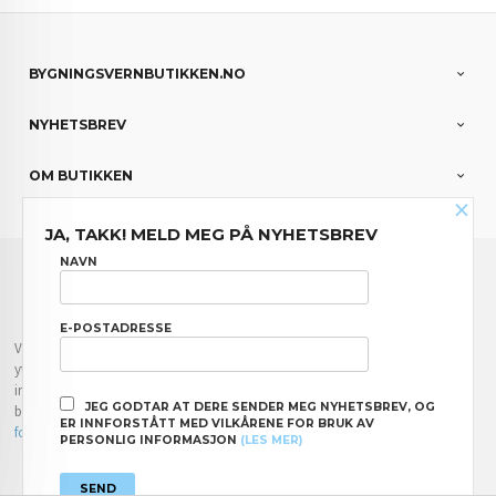
BYGNINGSVERNBUTIKKEN.NO
NYHETSBREV
OM BUTIKKEN
×
JA, TAKK! MELD MEG PÅ NYHETSBREV
FRAKT
KJØPSBETINGELSER
SIKKERHET OG PERSONVERN
NAVN
NYHETSBREV
E-POSTADRESSE
Vår nettbutikk bruker cookies slik at du får en bedre kjøpsopplevelse og vi kan
yte deg bedre service. Vi bruker cookies hovedsaklig til å lagre
innloggingsdetaljer og huske hva du har puttet i handlekurven din. Fortsett å
JEG GODTAR AT DERE SENDER MEG NYHETSBREV, OG
bruke siden som normalt om du godtar dette.
Les mer
eller
endre innstillinger
ER INNFORSTÅTT MED VILKÅRENE FOR BRUK AV
for cookies.
PERSONLIG INFORMASJON
(LES MER)
Powered by
24Nettbutikk