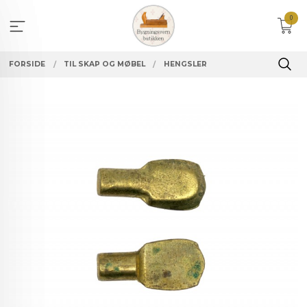
Gå
0
til
innholdet
FORSIDE
TIL SKAP OG MØBEL
HENGSLER