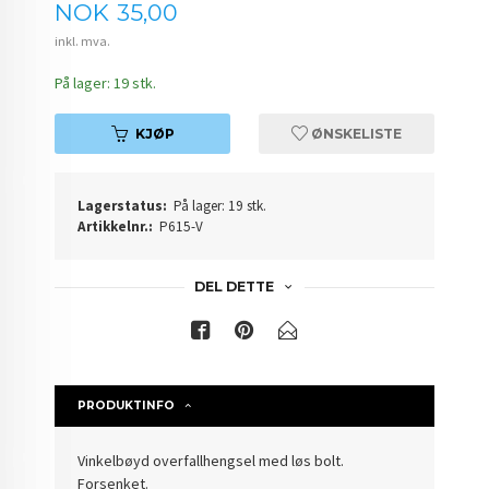
Pris
NOK
35,00
inkl. mva.
På lager: 19 stk.
KJØP
ØNSKELISTE
Lagerstatus:
På lager: 19 stk.
Artikkelnr.:
P615-V
DEL DETTE
PRODUKTINFO
Vinkelbøyd overfallhengsel med løs bolt.
Forsenket.