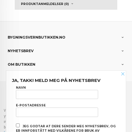
PRODUKTANMELDELSER (0)
BYGNINGSVERNBUTIKKEN.NO
NYHETSBREV
OM BUTIKKEN
×
JA, TAKK! MELD MEG PÅ NYHETSBREV
FRAKT
KJØPSBETINGELSER
SIKKERHET OG PERSONVERN
NAVN
NYHETSBREV
E-POSTADRESSE
Vår nettbutikk bruker cookies slik at du får en bedre kjøpsopplevelse og vi kan
yte deg bedre service. Vi bruker cookies hovedsaklig til å lagre
innloggingsdetaljer og huske hva du har puttet i handlekurven din. Fortsett å
JEG GODTAR AT DERE SENDER MEG NYHETSBREV, OG
bruke siden som normalt om du godtar dette.
Les mer
eller
endre innstillinger
ER INNFORSTÅTT MED VILKÅRENE FOR BRUK AV