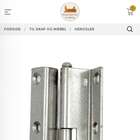
Gå
0
til
innholdet
FORSIDE
TIL SKAP OG MØBEL
HENGSLER