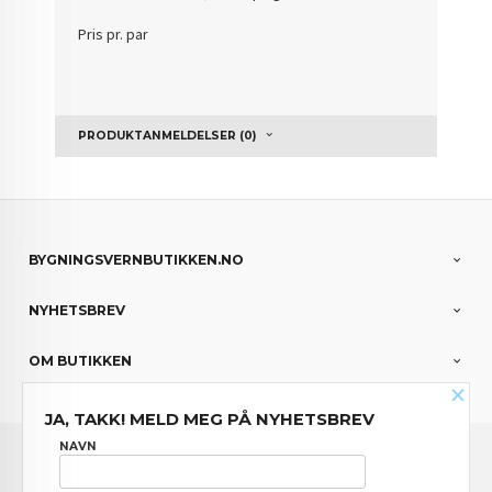
Pris pr. par
PRODUKTANMELDELSER (0)
BYGNINGSVERNBUTIKKEN.NO
NYHETSBREV
OM BUTIKKEN
×
JA, TAKK! MELD MEG PÅ NYHETSBREV
FRAKT
KJØPSBETINGELSER
SIKKERHET OG PERSONVERN
NAVN
NYHETSBREV