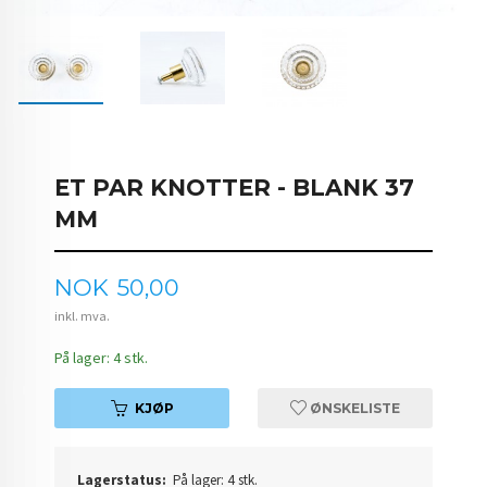
ET PAR KNOTTER - BLANK 37
MM
Pris
NOK
50,00
inkl. mva.
På lager: 4 stk.
KJØP
ØNSKELISTE
Lagerstatus:
På lager: 4 stk.