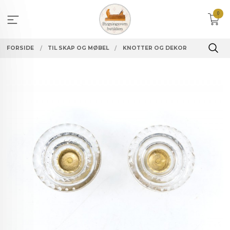
Gå
0
til
innholdet
FORSIDE
TIL SKAP OG MØBEL
KNOTTER OG DEKOR