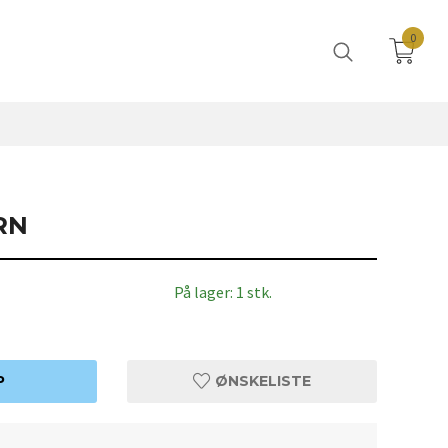
0
RN
På lager: 1 stk.
P
ØNSKELISTE