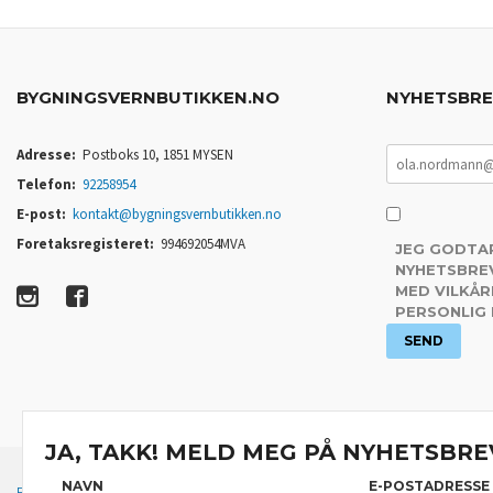
BYGNINGSVERNBUTIKKEN.NO
NYHETSBR
Adresse:
Postboks 10, 1851 MYSEN
Telefon:
92258954
E-post:
kontakt@bygningsvernbutikken.no
Foretaksregisteret:
994692054MVA
JEG GODTA
NYHETSBREV
MED VILKÅR
PERSONLIG
JA, TAKK! MELD MEG PÅ NYHETSBRE
NAVN
E-POSTADRESSE
FRAKT
KJØPSBETINGELSER
SIKKERHET OG PERSONVERN