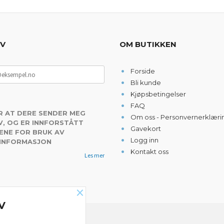
EV
OM BUTIKKEN
Forside
Bli kunde
Kjøpsbetingelser
FAQ
R AT DERE SENDER MEG
Om oss - Personvernerklæri
, OG ER INNFORSTÅTT
Gavekort
ENE FOR BRUK AV
Logg inn
 INFORMASJON
Kontakt oss
Les mer
×
V
NYHETSBREV