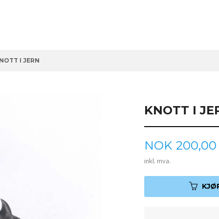
NOTT I JERN
KNOTT I JE
Pris
NOK
200,00
inkl. mva.
KJØ